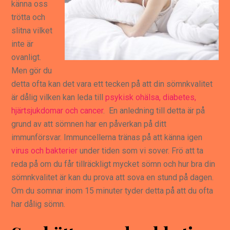
känna oss
trötta och
slitna vilket
inte är
ovanligt.
Men gör du
detta ofta kan det vara ett tecken på att din sömnkvalitet
är dålig vilken kan leda till
psykisk ohälsa, diabetes,
hjärtsjukdomar och cancer
. En anledning till detta är på
grund av att sömnen har en påverkan på ditt
immunförsvar. Immuncellerna tränas på att känna igen
virus och bakterier
under tiden som vi sover. Frö att ta
reda på om du får tillräckligt mycket sömn och hur bra din
sömnkvalitet är kan du prova att sova en stund på dagen.
Om du somnar inom 15 minuter tyder detta på att du ofta
har dålig sömn.