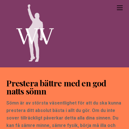
Prestera bättre med en god
natts sömn
Sömn är av största väsentlighet för att du ska kunna
prestera ditt absolut bästa i allt du gör. Om du inte
sover tillräckligt påverkar detta alla dina sinnen. Du
kan få sämre minne, sämre fysik, börja må illa och