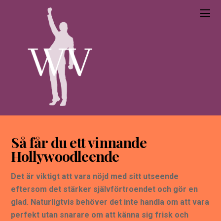
Så får du ett vinnande
Hollywoodleende
Det är viktigt att vara nöjd med sitt utseende
eftersom det stärker självförtroendet och gör en
glad. Naturligtvis behöver det inte handla om att vara
perfekt utan snarare om att känna sig frisk och